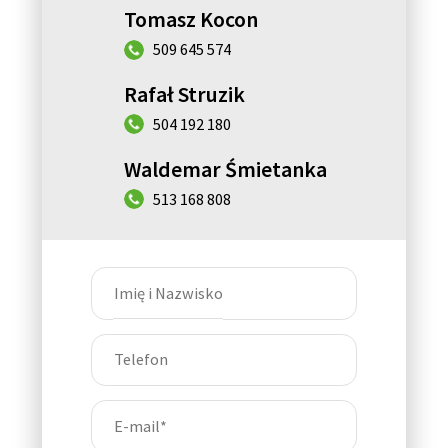
Tomasz Kocon
509 645 574
Rafał Struzik
504 192 180
Waldemar Śmietanka
513 168 808