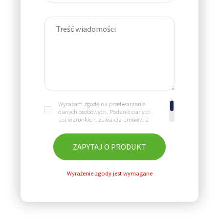
Wyrażam zgodę na przetwarzanie
danych osobowych. Podanie danych
jest warunkiem zawarcia umowy, a
ich niepodanie uniemożliwi jej
zawarcie. Dane będą przechowywane
do dnia wypisania się z subskrypcji
ZAPYTAJ O PRODUKT
newslettera. Każdej osobie przysługuje
prawo do żądania dostępu do swoich
danych osobowych, ich sprostowania,
Wyrażenie zgody jest wymagane
usunięcia, ograniczenia przetwarzania
oraz ich przenoszenia.