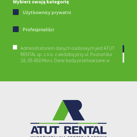
Wybierz swoją kategorię
Użytkownicy
prywatni
Profesjonaliści
Administratorem danych osobowych jest ATUT
RENTAL sp. z o.o. z siedzibą przy ul. Poznańska
28, 05-850 Mory. Dane będą przetwarzane w
celu realizacji usługi newslettera na podstawie
art. 6 ust. 1 lit. b RODO i przechowywane do
momentu rezygnacji z subskrypcji. Przysługuje
Ci prawo dostępu do danych, ich poprawiania,
usunięcia, ograniczenia przetwarzania,
przenoszenia oraz wniesienia sprzeciwu i skargi
do Prezesa UODO. Szczegóły znajdziesz w
Polityce Prywatności
.